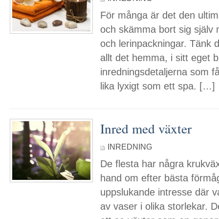
För många är det den ultima
och skämma bort sig själv
och lerinpackningar. Tänk 
allt det hemma, i sitt eget
inredningsdetaljerna som få
lika lyxigt som ett spa. […]
Inred med växter
INREDNING
De flesta har några krukv
hand om efter bästa förmåg
uppslukande intresse där v
av vaser i olika storlekar. D