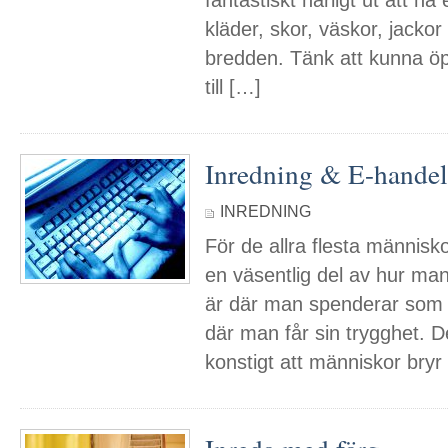
fantastiskt härligt ut att ha 
kläder, skor, väskor, jackor
bredden. Tänk att kunna öp
till […]
Inredning & E-handel
INREDNING
För de allra flesta människ
en väsentlig del av hur man 
är där man spenderar som a
där man får sin trygghet. De
konstigt att människor bry