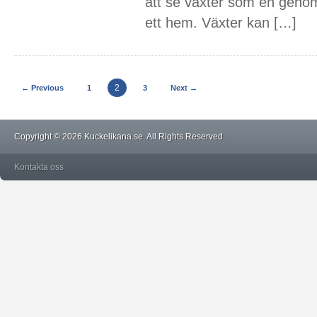
att se växter som en genom
ett hem. Växter kan […]
2
← Previous
1
3
Next →
Copyright © 2026 Kuckelikana.se. All Rights Reserved.
Kontakta oss