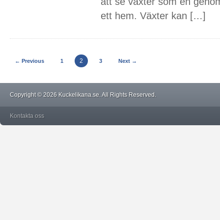
att se växter som en genom
ett hem. Växter kan […]
2
← Previous
1
3
Next →
Copyright © 2026 Kuckelikana.se. All Rights Reserved.
Kontakta oss