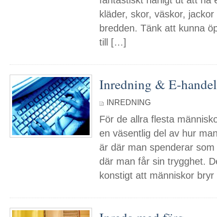
fantastiskt härligt ut att ha 
kläder, skor, väskor, jackor
bredden. Tänk att kunna öp
till […]
Inredning & E-handel
INREDNING
För de allra flesta människ
en väsentlig del av hur man 
är där man spenderar som a
där man får sin trygghet. De
konstigt att människor bry