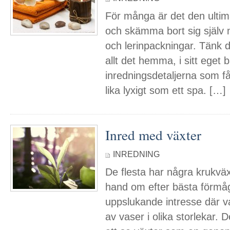
För många är det den ultima
och skämma bort sig själv
och lerinpackningar. Tänk 
allt det hemma, i sitt eget
inredningsdetaljerna som få
lika lyxigt som ett spa. […]
Inred med växter
INREDNING
De flesta har några krukv
hand om efter bästa förmåg
uppslukande intresse där v
av vaser i olika storlekar. D